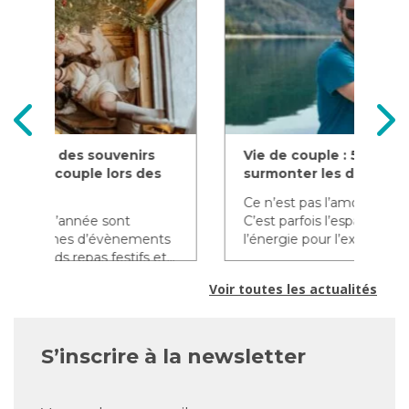
Vie de couple : 5 clés pour
De
s
surmonter les défis du quotidien
l’a
Ce n’est pas l’amour qui manque.
Il 
C’est parfois l’espace, le temps,
qu’
ts
l’énergie pour l’exprimer. Vivre...
reg
t...
Voir toutes les actualités
S’inscrire à la newsletter
E-