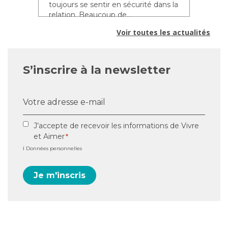
ur
toujours se sentir en sécurité dans la
so
relation. Beaucoup de...
fam
Voir toutes les actualités
S’inscrire à la newsletter
E-
mail
*
RGPD
J’accepte de recevoir les informations de Vivre
et Aimer
*
*
ℹ️ Données personnelles