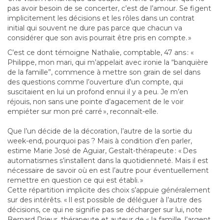
pas avoir besoin de se concerter, c’est de l’amour. Se figent
implicitement les décisions et les rôles dans un contrat
initial qui souvent ne dure pas parce que chacun va
considérer que son avis pourrait être pris en compte. »
C’est ce dont témoigne Nathalie, comptable, 47 ans : «
Philippe, mon mari, qui m’appelait avec ironie la “banquière
de la famille”, commence à mettre son grain de sel dans
des questions comme l’ouverture d’un compte, qui
suscitaient en lui un profond ennui il y a peu. Je m’en
réjouis, non sans une pointe d’agacement de le voir
empiéter sur mon pré carré », reconnaît-elle.
Que l’un décide de la décoration, l’autre de la sortie du
week-end, pourquoi pas ? Mais à condition d’en parler,
estime Marie José de Aguiar, Gestalt-thérapeute : « Des
automatismes s’installent dans la quotidienneté. Mais il est
nécessaire de savoir où en est l’autre pour éventuellement
remettre en question ce qui est établi. »
Cette répartition implicite des choix s’appuie généralement
sur des intérêts. « Il est possible de déléguer à l’autre des
décisions, ce qui ne signifie pas se décharger sur lui, note
Bernard Prieur, thérapeute et auteur de « la famille, l’argent,