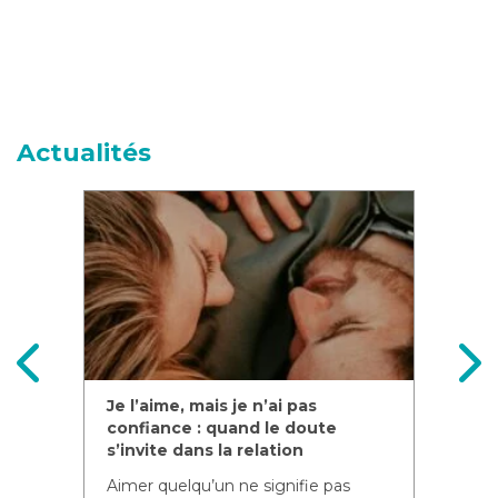
Actualités
e
Je l’aime, mais je n’ai pas
Co
ps
confiance : quand le doute
ino
s’invite dans la relation
fê
s
Aimer quelqu’un ne signifie pas
Les