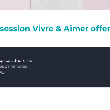
 session Vivre & Aimer offe
space adhérents
os partenaires
AQ