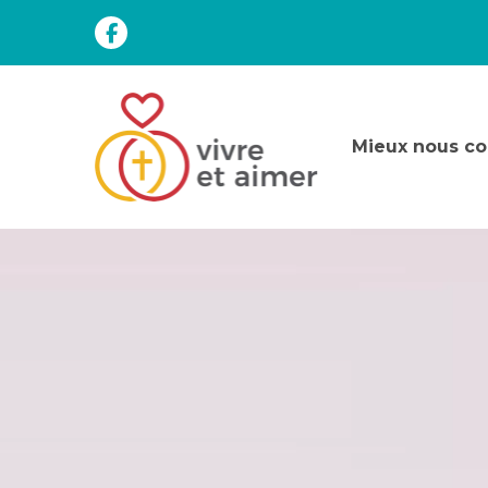
Mieux nous co
Vivre
et
Aimer
-
Inscription
à
une
session