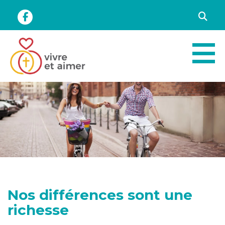
Vivre
et
Aimer
-
Nos
différences
sont
une
Nos différences sont une
richesse
richesse